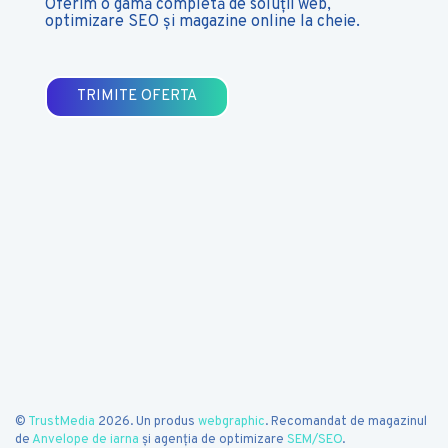
Oferim o gamă completă de soluții web,
optimizare
SEO
și magazine online la cheie.
TRIMITE OFERTA
©
TrustMedia
2026. Un produs
webgraphic
. Recomandat de magazinul
de
Anvelope de iarna
și agenția de optimizare
SEM/SEO
.